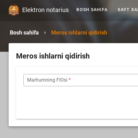
Elektron notarius
BOSH SAHIFA
SAYT XA
Bosh sahifa
Meros ishlarni qidirish
Meros ishlarni qidirish
Marhumning FIOsi