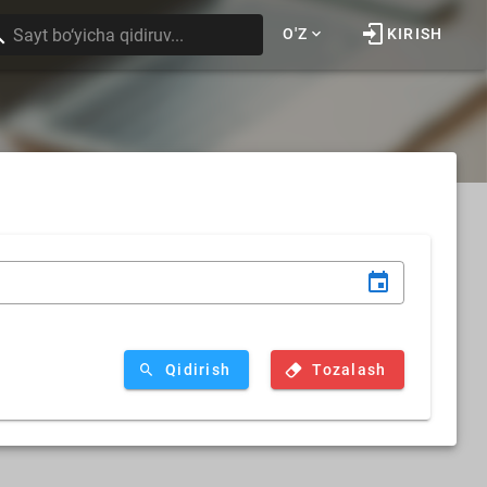
O'Z
KIRISH
Qidirish
Tozalash