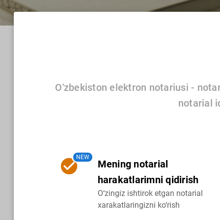
O'zbekiston elektron notariusi - nota
notarial 
NEW
Mening notarial
harakatlarimni qidirish
O‘zingiz ishtirok etgan notarial
xarakatlaringizni ko‘rish