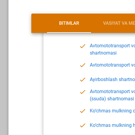
BITIMLAR
VASIYAT VA M
Avtomototransport vos
shartnomasi
Avtomototransport v
Ayirboshlash shartn
Avtomototransport vo
(ssuda) shartnomasi
Ko‘chmas mulkning o
Ko‘chmas mulkning 