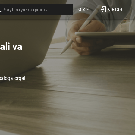
O'Z
KIRISH
ali va
saloqa orqali