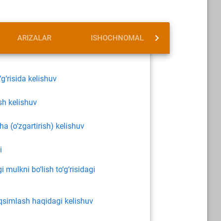
ARIZALAR
ISHOCHNOMALAR
QIDIRIS
‘g‘risida kelishuv
ish kelishuv
a (o‘zgartirish) kelishuv
i
gi mulkni bo‘lish to‘g‘risidagi
qsimlash haqidagi kelishuv