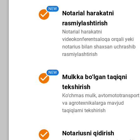
NEW
Notarial harakatni
rasmiylashtirish
Notarial harakatni
videokonferentsaloqa orqali yeki
notarius bilan shaxsan uchrashib
rasmiylashtirish
NEW
Mulkka bo‘lgan taqiqni
tekshirish
Ko‘chmas mulk, avtomototransport
va agrotexnikalarga mavjud
taqiqlarni tekshirish
Notariusni qidirish