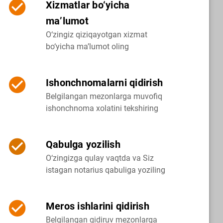
Xizmatlar bo‘yicha
ma’lumot
O‘zingiz qiziqayotgan xizmat
bo‘yicha ma’lumot oling
Ishonchnomalarni qidirish
Belgilangan mezonlarga muvofiq
ishonchnoma xolatini tekshiring
Qabulga yozilish
O‘zingizga qulay vaqtda va Siz
istagan notarius qabuliga yoziling
Meros ishlarini qidirish
Belgilangan qidiruv mezonlarga