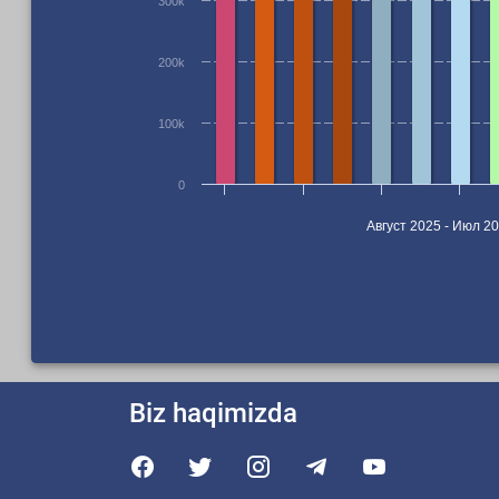
300k
200k
100k
0
Август 2025 - Июл 2
Biz haqimizda