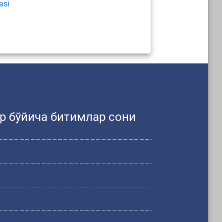
asi
р бўйича битимлар сони