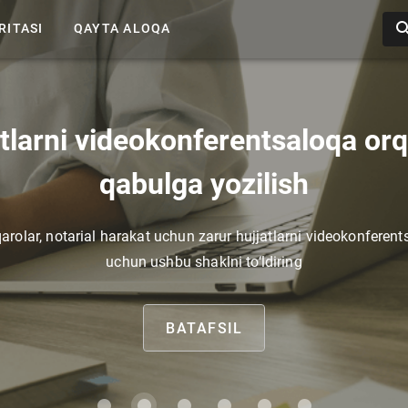
RITASI
QAYTA ALOQA
tlarni videokonferentsaloqa orq
qabulga yozilish
arolar, notarial harakat uchun zarur hujjatlarni videokonferent
uchun ushbu shaklni to‘ldiring
BATAFSIL