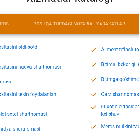
EROS
BOSHQA TURDAGI NOTARIAL XARAKATLAR
itasini oldi-sotdi
Aliment to‘lash to
Bitimni bekor qil
ositasini hadya shartnomasi
Bitimga qo‘shimch
omasi
Qarz shartnomas
sitasini tekin foydalanish
Er-xotin o‘rtasida
ldi-sotdi shartnomasi
kelishuv
Meros mulkini ta
hadya shartnomasi