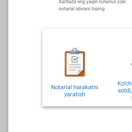
Xaritada eng yaqin notarius yoki
notarial idorani toping
Ko‘ch
Notarial harakatni
sotdi
yaratish