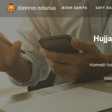
Elektron notarius
BOSH SAHIFA
SAYT XA
Hujja
Hurmatli fuq