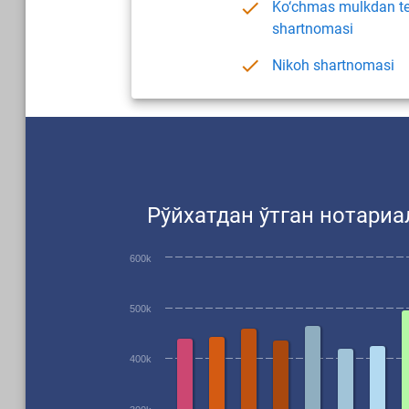
Ko‘chmas mulkdan te
shartnomasi
Nikoh shartnomasi
Рўйхатдан ўтган нотариа
600k
500k
400k