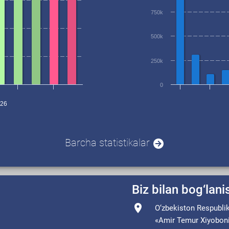
750k
500k
250k
0
026
Barcha statistikalar
Biz bilan bog‘lan
O‘zbekiston Respublik
«Amir Temur Xiyoboni» 