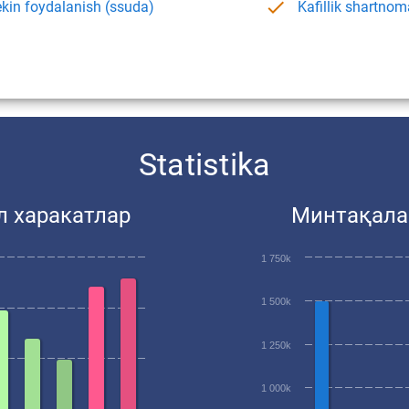
Kafillik shartnom
kin foydalanish (ssuda)
Statistika
л харакатлар
Минтақала
1 750k
1 500k
1 250k
1 000k